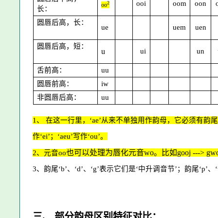
ooi
oom
oon
2
oo
长：
圆唇后高，长：
ue
uem
uen
圆唇后高，短：
u
ui
un
舌前高：
uu
圆唇前高：
i
w
非圆唇后高：
uu
1
、 在这一行里，‘
ae’
从来不单独用作韵母，它必须有韵尾
作‘ei’；‘aeu’写作‘ou’。
也可以处理为唇化元音
wo
。比如gooj
--->
g
w
2
、
元音
oo
3、韵尾‘
b
’、‘
d
’、‘
g
’表示它们是‘中升调音节’；韵尾‘
p
’、‘
三
、 部分韵母区别特征对比：