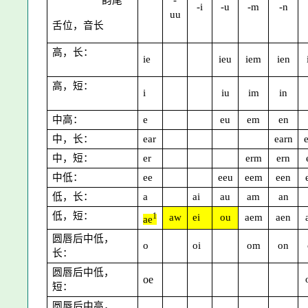
韵尾
-
-i
-u
-m
-n
uu
舌位，音长
高，长：
ie
ieu
iem
ien
高，短：
i
iu
im
in
中高：
e
eu
em
en
中，长：
ear
earn
中，短：
er
erm
ern
中低：
ee
eeu
eem
een
低，长：
a
ai
au
am
an
低，短：
1
aw
ei
ou
aem
aen
ae
圆唇后中低，
o
oi
om
on
长：
圆唇后中低，
oe
短：
圆唇后中高，