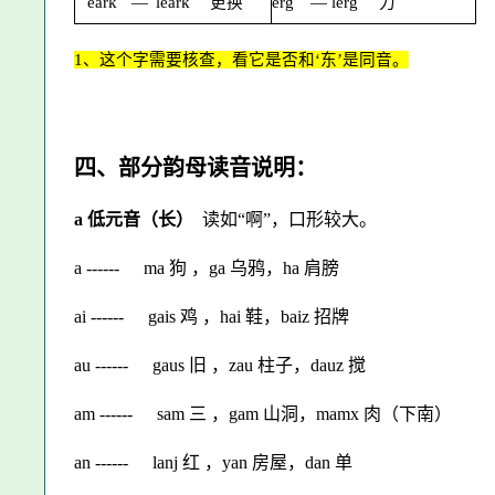
eark
—
leark
更换
erg
—
lerg
力
1
、这个字需要核查，看它是否和‘东’是同音。
四、部分韵母读音说明：
a 低元音（长）
读如“啊”，口形较大。
a ------
ma 狗 ，ga 乌鸦，ha 肩膀
ai ------
gais 鸡 ，hai 鞋，baiz 招牌
au ------
gaus 旧 ，zau 柱子，dauz 搅
am ------
sam 三 ，gam 山洞，mamx 肉（下南）
an ------
lanj 红 ，yan 房屋，dan 单