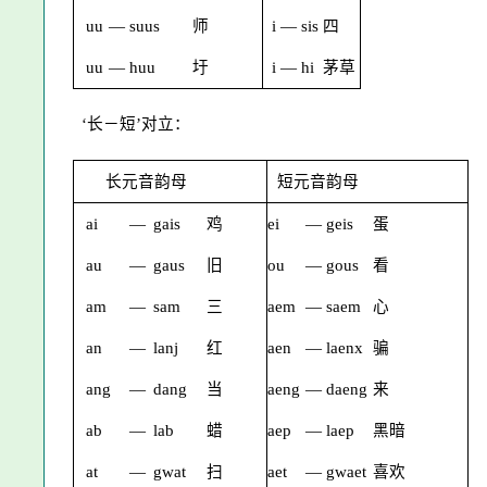
uu
—
suus
师
i
—
sis
四
uu
—
huu
圩
i
—
hi
茅草
‘长－短’对立：
长元音韵母
短元音韵母
ai
—
gais
鸡
ei
—
geis
蛋
au
—
gaus
旧
ou
—
gous
看
am
—
sam
三
aem
—
saem
心
an
—
lanj
红
aen
—
laenx
骗
ang
—
dang
当
aeng
—
daeng
来
ab
—
lab
蜡
aep
—
laep
黑暗
at
—
gwat
扫
aet
—
gwaet
喜欢