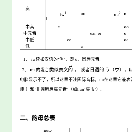
高
1
2
uu
u
iw
uu
i
中高
e
oo
中元音
ear, er
o
中低
ee
oe
低
a
1、 iw读如汉语的‘鱼’，即 ü，圆唇元音。
ื
类似泰文的
， 或者日语的
う（ウ
），
2
、
uu
的发音
电脑显示不了，所以这里不注国际音标。
uu在
这里它兼表
师’）和‘非圆唇后高元音’（如
huu
‘集市’）。
二、
韵母总表