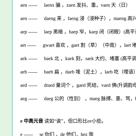
aen ------
laenx 骗 ，zaen 发抖、重，vaen 天（日）
aen ------
daeng 来 ，faeng 浸（浸种子），maeng 高
aep ------
laep 黑暗 ，haep 窄，kaep 闭（闭眼）(高
aet ------
gwaet 喜欢 ，gaet 割（草）（中南），la
aek ------
baek 北 ，kaek 刻，saek 大约、堵塞 (高平
aeb ------
baeb 扁 ，daeb 堆（泥土），laeb 吃（哩语
aed ------
draed 量词个 ，gaed 死结，vaed 佛(升调韵母
aeg ------
daeg 公的（性别） ，maeg 脉搏、墨、骂，
e 中高元音
读如“诶”，但口形比ee小些。
e ------
se 你们 ，de 他们，hez 我