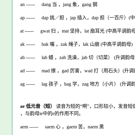
an ------
dang 当 ，jang 象，gang 钢
ap ------
dap 挑／担 ，jap 插入，dap 担（一百斤）
at ------
gwat 扫 ，mat 坚持，lat 扇耳光 (中高平调韵母
ak ------
bak 嘴 ，zak 绳子，lak 山崩 (中高平调韵母)
ab ------
lab 蜡 ，zab 洗澡，jab 切（切菜） (升调韵母
ad ------
mad 擦 ，gad 厉害，wad 打（用石头）(升调
ag ------
lag 孩子 ，hag 学，zag 地方（小片） (升调
ae 低元音（短）
读音为短的“啊”，口形较小，发音短促
，与韵母ie中的e的作用不同。
aem ------
saem 心 ，gaem 苦，naem 黑