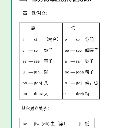
‘高－低’对立：
高
低
i
—
si
（树名）
e
—
se
你们
细
e
—
se
你们
ee
—
see
带子
ee
—
see
带子
a
—
sa
砂子
u
—
juh
就
oo
—
jooh
筷子
oo
—
gooj
头
o
—
goj
确，也
uu
—
duuz
大
er
—
derh
特
其它对立关系：
iw
—
jiwj
(
ih
)
主（席）
i
—
jij
纸
c