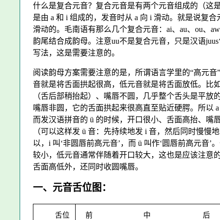
什么是复合元音？复合元音是有两个元音组成的（这是咱
是由 a 和 i 组成的，发音时从 a 向 i 滑动。就
滑动的。毛南语有那么几个复合元音：ai、au、ou、aw
韵尾结合成韵母。注意uu不是复合元音，只是汉语juus‘资
写法，这是需要注意的。
阅读韵母方案需要注意的是，所谓语言学里的“高元音”
音就是将舌面拱起很高，低元音就是将舌面放低。比如发
（舌后部稍抬起）、嘴唇不圆，几乎整个舌头是平放的；
嘴唇非圆，它的舌面拱起来很高直至贴近硬腭。所以 a 叫‘
而发汉语拼音的 ü 的时候，开口很小、舌面高抬、嘴唇
（可以这样发 ü 音：先持续地发 i 音，然后同时慢慢
以，i 叫‘非圆唇前高元音’，而 ü 叫作‘圆唇前高元
较小，低元音通常伴随着开口较大，这也是应该注意
舌面高低外，还同时收圆嘴唇。
一
、元音舌位图：
舌位
前
中
后