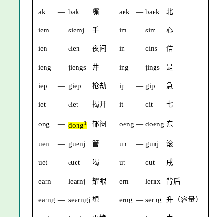
ak
—
bak
嘴
aek
—
baek
北
iem
—
siemj
手
im
—
sim
心
ien
—
ien
夜间
in
—
cins
信
c
ieng
—
jiengs
井
ing
—
jings
是
iep
—
giep
抢劫
ip
—
gip
急
iet
—
iet
揭开
it
—
cit
七
c
1
ong
—
郁闷
oeng
—
doeng
东
dong
uen
—
guenj
管
un
—
gunj
滚
uet
—
uet
喝
ut
—
cut
戌
c
earn
—
learnj
耀眼
ern
—
lernx
背后
earng
—
searngj
想
erng
—
serng
升（容量）