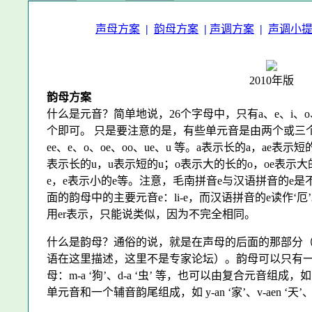
声母方案
|
韵母方案
|
声调方案
|
声调小
2010年版
韵母方案
什么是元音？简单地说，26个字母中，只有a、e、i、
个即可。 只是要注意的是，有些单元音是由两个或三个字母
ee、e、o、oe、oo、ue、u 等。a表示长的a，ae表示短的
表示长的u，u表示短的u；o表示大的长的o，oe表示大
e，e表示小的e等。注意，毛南拼音e与汉语拼音的e是
面的韵母中的主要元音e：li-e，而汉语拼音的e读作‘
用er表示，只能说类似，因为不完全相同。
什么是韵母？通俗的说，就是在声母的后面的那部分
语在这里描述，这里不是专家论坛）。韵母可以只有
母：m-a ‘狗’、d-a ‘虫’ 等，也可以由复合元音组成，如 g
单元音和一个辅音韵尾组成，如 y-an ‘家’、v-aen ‘天’、d