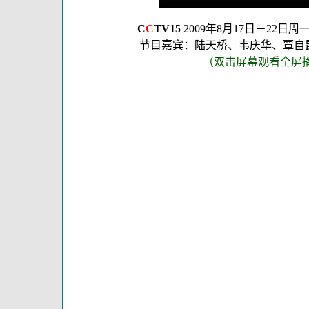
C
C
TV15
2009年8月17日－22日
节目嘉宾：陆天桥、韦庆华、覃自
（双击屏幕观看全屏