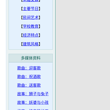
【
主要节日
】
【
民间艺术
】
【
学校教育
】
【
经济特点
】
【
建筑风格
】
多媒体资料
歌曲：迎客歌
歌曲：祝酒歌
歌曲：送客歌
故事：狮子与兔子
故事：妖婆与小孩