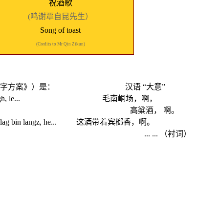
祝酒歌
(鸣谢覃自昆先生）
Song of toast
(Credits to Mr Qin Zikun)
毛南文字方案》）是： 汉语
“大意”
h, le
...
毛南峒场，啊，
高粱酒， 啊。
lag bin langz, he
...
这酒带着宾榔香，啊。
... ... （衬词）