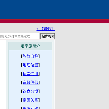
»
【繁體】
毛南族简介
【
族群自称
】
【
地理位置
】
【
语言使用
】
【
宗教信仰
】
【
饮食习惯
】
【
亲属关系
】
【
男婚女嫁
】