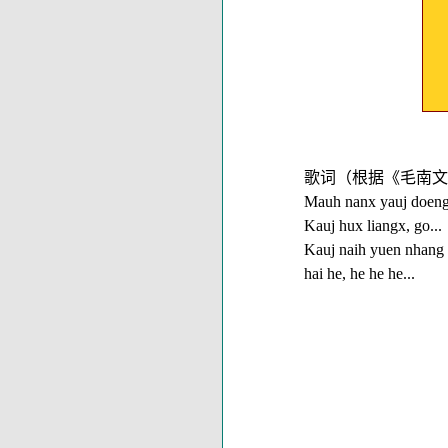
歌词（根据《
Mauh nanx yauj doeng
Kauj hux liangx, go
...
Kauj naih
y
u
e
n n
h
ang 
hai he, he he he
...