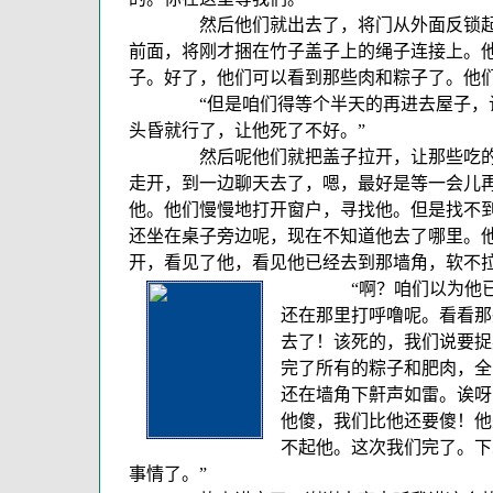
然后他们就出去了，将门从外面反锁起来
前面，将刚才捆在竹子盖子上的绳子连接上。
子。好了，他们可以看到那些肉和粽子了。他
“但是咱们得等个半天的再进去屋子，让他死在
头昏就行了，让他死了不好。”
然后呢他们就把盖子拉开，让那些吃的东
走开，到一边聊天去了，嗯，最好是等一会儿
他。他们慢慢地打开窗户，寻找他。但是找不
还坐在桌子旁边呢，现在不知道他去了哪里。
开，看见了他，看见他已经去到那墙角，软不
“啊？咱们以为他已
还在那里打呼噜呢。看看那
去了！该死的，我们说要捉
完了所有的粽子和肥肉，全
还在墙角下鼾声如雷。诶呀
他傻，我们比他还要傻！他
不起他。这次我们完了。下
事情了。”