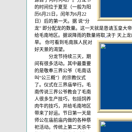
的时间位于夏至（一般为阳
历6月21日，闰年为6月22
日）后的第一天。据 说“分
龙” 即分配龙的数量。这一天就是恳请玉皇大
给毛南地区。据说降雨的数量将取
决于 天上
旱。 你可看到毛南族人民对
好天景的渴望。
分龙节持续三天，期
间有很多活动。其中最重要
的是敬奉三界公爷（毛南话
叫“公三概”）的宗教仪式
了。仪式在三界庙举行。毛
南传说三界公爷教会了毛南
人很多生产技巧，包括饲养
肉牛的技巧，并给毛南地区
带来了
好运。节日第一天是
师公在庙前庙内做的各种祭
祀活动。传统上第二天杀牛