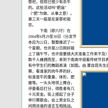
祭祀，但现已很少有杀牛
的。这些活动叫“肥庙”
（“肥”为做、从事之意）。
第三天一般是在家祭祀祖
宗。
下南（即六圩）在
2004年6月29至30日（分龙节
本应为22日，整整推迟了一
个星期，也许是22日刚好碰
上了端午节，也许是要搞大庆准备工作来不及）
数千人蜂拥而至，来到下南高中观看传统节目
有中学生们的舞蹈表演（如图。由
覃自昆先生
赛，看谁家的肉牛养的好，
标准是牛的重量、体形、肥
瘦等。一头头地领上舞台，
评委看后打分，得胜者有几
十元奖金。街上搭起了台子
举行赛歌会。会上男女队之
间用诙谐的语言互相挑战。