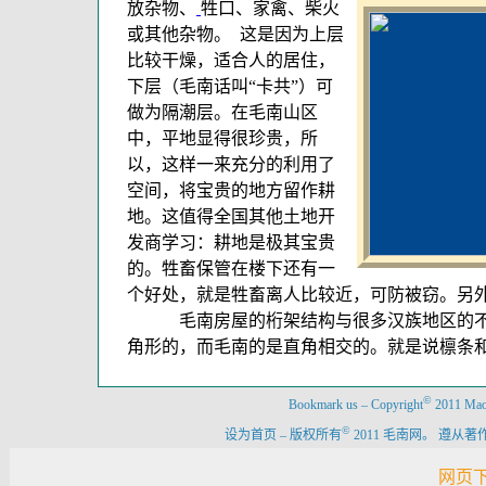
放杂物、
牲口、家禽、柴火
或其他杂物。 这是因为上层
比较干燥，适合人的居住，
下层（毛南话叫“卡共”）可
做为隔潮层。在毛南山区
中，平地显得很珍贵，所
以，这样一来充分的利用了
空间，将宝贵的地方留作耕
地。这值得全国其他土地开
发商学习：耕地是极其宝贵
的。牲畜保管在楼下还有一
个好处，就是牲畜离人比较近，可防被窃。另
毛南房屋的桁架结构与很多汉族地区的不
角形的，而毛南的是直角相交的。就是说檩条
©
Bookmark us
–
Copyright
2011 Maon
©
设为首页
–
版权所有
2011 毛南网。 遵
网页下载