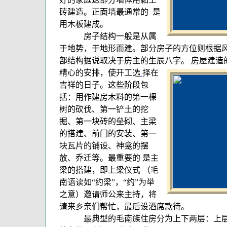
砖建造。正面墙最通常的 是
用木板建成。
房子结构一般是从属
于地势，于地形而建。部分房子的方位则根据
部结构据说取决于房主的生辰八字。 房屋建造
精心的安排，使开工选
择在
吉祥的日子。这些阶段包
括：用作建房木料的第一棵
树的砍伐、第一铲土的挖
掘、第一块砖的垒砌、主梁
的搭建、前门的安装、第一
块瓦片的铺设、神龛的摆
放、乔迁等。最重要的 是主
梁的搭建，即上梁仪式 （毛
南语读如“约梁”，“约”为举
之意）邀请师公来主持，将
请来乡亲们帮忙，最后设酒席款待。
最典型的毛南族住房分为上下两层：上层