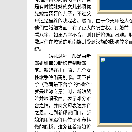
是有时候妹妹的女儿必须优
先嫁给哥哥的儿子，不过父
母还是最终的决定者。然而，由于今天年轻人
他们在婚姻方面享有了更大的发言权。订婚前
看八字，如果八字不合，则订婚将遇到困难。
散居住在城镇的毛南族则受到汉族的影响较多
统。
婚礼过程一般是由新
郎姐姐牵领新娘走到新郎
家。新娘在出门前，几个女
性歌手吟唱离别歌。走下台
阶（毛南语下台阶 的“橹介”
就是出嫁之意）时，新娘哭
泣并吟唱歌曲，表示难分难
舍之情，并向父母表达养育
之恩。走到新郎家门口，新
娘须用脚踢倒用竹子和布料
做的假桥，这象征着新娘将