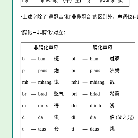
ngh
—
nghwang
（牛）生产
g
—
gwangh
疯
上述字除了‘鼻冠音’和‘非鼻冠音’的区别外，声调也
*
‘腭化－非腭化’对立：
非腭化声母
腭化声母
b
—
ban
班
bi
—
bian
斑斓
p
—
paus
炮
pi
—
piaus
沸腾
mh
—
mhang
鬼
mhi
—
mhiang
戳
br
—
brad
憋气
bri
—
briad
希冀
dr
—
dreix
得
dri
—
drieih
浅
d
—
da
虫
d
i
—
d
ia
伯 (父之兄)
t
—
taus
套
ti
—
tiaus
跳