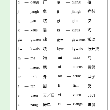
q
—
qangj
厂
qi
—
qiangj
抢
j
—
jangh
象
ji
—
jiangh
祥鼓
g
—
gau
糕
gi
—
giau
次
k
—
kaus
靠
ki
—
kiaus
巧
gw
—
gwaen
魂
gyw
—
gywaens
搬动
kw
—
kwais
块
kyw
—
kywais
拨开找
mi
—
miax
m
—
ma
狗
马
ni
—
niaens
n
—
naenx
摁
震颤
nri
—
nriuk
nr
—
nruk
外
屋子
fi
—
fian
f
—
fan
甜
反
vi
—
viaen
v
—
vaen
天／日
刀刃
zi
—
ziangs
z
—
zangs
床单
味淡