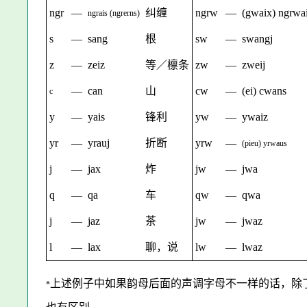
ngr
—
纠缠
ngrw
—
(gwaix) ngrwa
ngrais
(
ngrerns
)
s
—
sang
根
sw
—
swangj
z
—
zeiz
等／檩条
zw
—
zweij
—
can
山
cw
—
(ei) cwans
c
y
—
yais
锋利
yw
—
ywaiz
yr
—
yrauj
折断
yrw
—
(
pieu
)
yrwaus
j
—
jax
炸
jw
—
jwa
q
—
qa
车
qw
—
qwa
j
—
jaz
茶
jw
—
jwaz
l
—
lax
聊，说
lw
—
lwaz
上述例子中如果韵母后面的声调字母不一样的话，除了‘
*