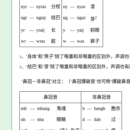
nyr
—
nyras
分杈
ny
—
nyas
渣
ngr
—
ngraj
结巴
ng
—
ngaz
2
芽
yr
—
yraij
长
y
—
yaij
斜眼
wr
—
wras
脏
w
—
was
裤子
、‘身体’和‘凳子’除了喉塞和非喉塞的区别外，声调
1
、‘结巴’和‘芽’除了喉塞和非喉塞的区别外，声调也
2
‘鼻冠－非鼻冠’对立：（‘鼻冠爆破音’也可称‘爆破鼻音
鼻冠音
非鼻冠音
mh
—
mhang
鬼魂
b
—
bangh
胞衣
nh
—
nha
眼睛
d
—
dah
过