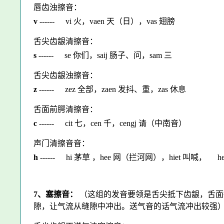
唇齿浊擦音：
v
------
vi 火，vaen 天（日），vas 翅膀
舌尖齿龈清擦音：
s
------
se 你们，saij 肠子、问，sam 三
舌尖齿龈浊擦音：
z
------
zez 全部，zaen 发抖、重，zas 休息
舌面前腭清擦音：
c
------
cit 七，cen 千，cengj 请（中南音）
声门清擦音音：
h
------
hi 茅草 ，hee 网（拦河网），hiet 叫喊，
h
7、塞擦音：
（这组的发音要领是舌尖抵下齿龈，舌面
隙，让气流从缝隙中冲出。送气音的话气流冲出较强