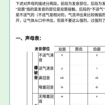
下述对声母的描述分两段，前段为发音部位，后段为发音
“双唇”指的是发音的部位是双唇接触，后段的“不送气
是不送气的（不送气是相对的，气流冲出来比较微弱
开，让气体从口中冲出，但是不要这么强烈，过强烈了就
一、声母表：
发音
部位
唇齿
齿龈
双唇
不送气清
b
d
音
爆
送气清音
p
t
破
音
鼻冠音
mh
nh
喉塞冠音
br
dr
无喉塞冠
m
n
音