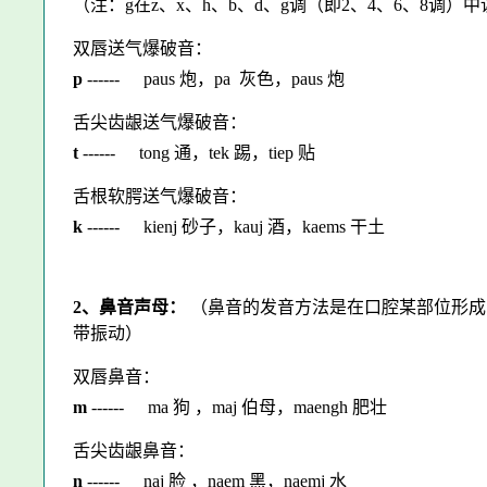
（注：g在z、x、h、b、d、g调（即2、4、6、8调
双唇送气爆破音：
p
------
paus 炮，pa 灰色，paus 炮
舌尖齿龈送气爆破音：
t
------
tong 通，tek 踢，tiep 贴
舌根软腭送气爆破音：
k
------
kienj 砂子，kauj 酒，kaems 干土
2、鼻音声母：
（鼻音的发音方法是在口腔某部位形成
带振动）
双唇鼻音：
m
------
ma 狗 ，maj 伯母，maengh 肥壮
舌尖齿龈鼻音：
n
------
naj 脸 ，naem 黑，naemj 水