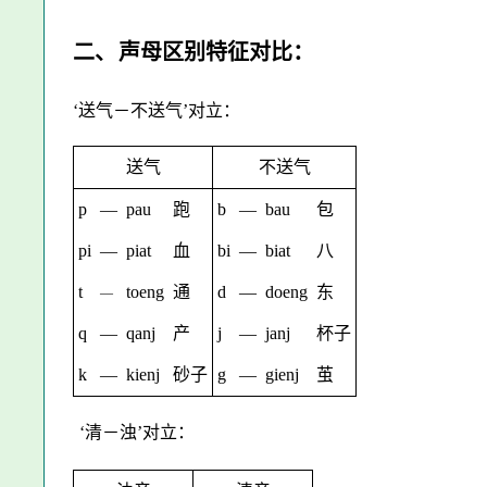
二、
声母区别特征对比：
‘送气－不送气’对立：
送气
不送气
p
—
pau
跑
b
—
bau
包
pi
—
piat
血
bi
—
biat
八
t
toeng
通
d
—
doeng
东
—
q
—
qanj
产
j
—
janj
杯子
k
—
kienj
砂子
g
—
gienj
茧
‘清－浊’对立：