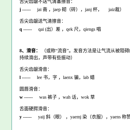
舌尖齿龈不送气清塞擦音：
j
------
jai 斋 ，jaep 砌（砖），janj 杯，
jaiz裁）
舌尖齿龈送气清擦音：
q
------
qai (出）差 ，qek 尺，qiengs 唱
8、滑音：
（或称“流音”。发音方法是让气流从被阻
持续滑出，声带有些振动）
舌尖齿龈滑音：
l
------
lee 书，字 ，laenx 骗，lab 蜡
圆唇滑音：
w
------
was 裤子 ，wah 话，wok 草
舌面硬腭滑音：
y
------
yaij 斜（眼） ，yaemj 染（衣服），yaens 称