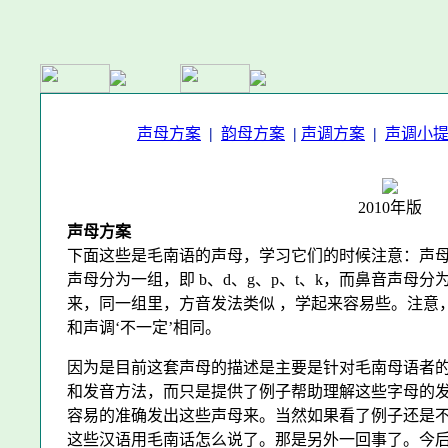
声母方案
|
韵母方案
|
声调方案
|
声调小
2010年版
声母方案
下面这些是毛南语的声母，学习它们的时候注意：声
声母分为一组，即 b、d、g、p、t、k，而鼻音声母分为
来，同一组里，方音发法类似 ，学起来容易些。注意
和声调‘不一定’相同。
因为是目前这套声母的描述是主要是针对毛南母语者
和发音方法，而只是提供了例子帮助理解这些字母的
容易的准确发出这些声母来。当然如果看了例子还是
这些汉语用毛南话怎么说了。那是另外一回事了。今