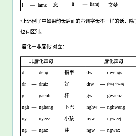
li
—
liamj
l
—
lamz
忘
贪婪
上述例子中如果韵母后面的声调字母不一样的话，除了‘
*
也有区别。
‘唇化－非唇化’对立：
非唇化声母
唇化声母
d
—
deng
指甲
dw
—
dwengs
dr
—
draiz
好
drw
—
(
bia
)
drwaij
g
—
gaenh
杆
gw
—
gwaenz
ngh
—
nghang
下巴
nghw
—
nghwang
ny
—
nyeez
小孩
nyw
—
nyweej
ng
—
ngaz
芽
ngw
—
ngwax