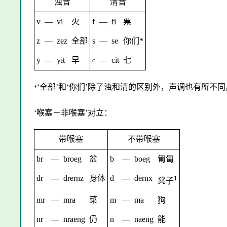
浊音
清音
v
—
vi
火
f
—
fi
票
z
—
zez
全部
s
—
se
你们
*
y
—
yit
早
—
cit
七
c
‘全部’和‘你们’除了浊和清的区别外，声调也有所不同
*
‘喉塞－非喉塞’对立：
带喉塞
不带喉塞
br
—
broeg
盆
b
—
boeg
匍匐
dr
—
drernz
身体
d
—
dernx
1
凳子
mr
—
mra
菜
m
—
ma
狗
nr
—
nraeng
仍
n
—
naeng
能