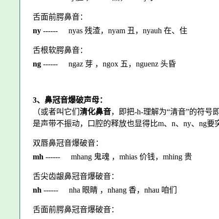
舌面前腭鼻音：
ny
------
nyas 残渣，nyam 丑，nyauh 在、住
舌根软腭鼻音：
ng
------
ngaz 芽 ，ngox 五，nguenz 头昏
3、鼻冠音爆破声母：
（或者叫它们
清化鼻音
，即把-
h-
理解为“清音”的符号即
是声带不振动，口腔的释放也显得比m、n、ny、ng要
双唇鼻冠音爆破音：
mh
------
mhang 鬼魂 ，mhias 价钱，mhing 贵
舌尖齿龈鼻冠音爆破音：
nh
------
nha 眼睛 ，nhang 香，nhau 咱们
舌面前腭鼻冠音爆破音：