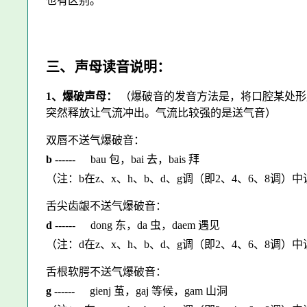
也有区别。
三
、
声母读音说明：
1、爆破声母：
（爆破音的发音方法是，将口腔某处形
突然释放让气流冲出。气流比较强的是送气音）
双唇不送气爆破音：
b
------
bau 包，bai 去，bais 拜
（注：b在z、x、h、b、d、g调（即2、4、6、8调
舌尖齿龈不送气爆破音：
d
------
dong 东，da 虫，daem 遇见
（注：d在z、x、h、b、d、g调（即2、4、6、8调
舌根软腭不送气爆破音：
g
------
gienj 茧，gaj 等候，gam 山洞