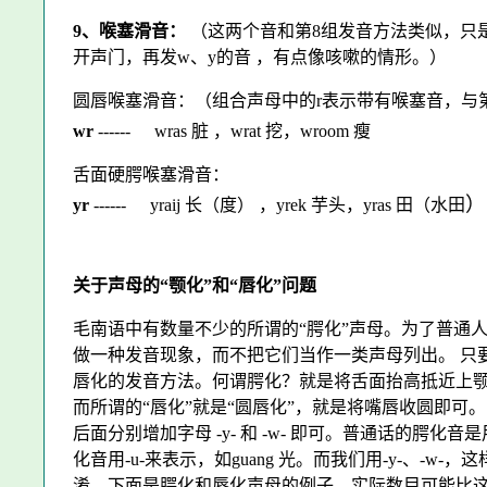
9、喉塞滑音：
（这两个音和第8组发音方法类似，只
开声门，再发w、y的音 ，有点像咳嗽的情形。）
圆唇喉塞滑音：（组合声母中的r表示带有喉塞音，与
wr
------
wras 脏 ，wrat 挖，wroom 瘦
舌面硬腭喉塞滑音：
）
yr
------
yraij 长（度） ，yrek 芋头，yras 田（水田
关于声母的“颚化”和“唇化”问题
毛南语中有数量不少的所谓的“腭化”声母。为了普通
做一种发音现象，而不把它们当作一类声母列出。 只
唇化的发音方法。何谓腭化？就是将舌面抬高抵近上
而所谓的“唇化”就是“圆唇化”，就是将嘴唇收圆即可
后面分别增加字母 -y- 和 -w- 即可。普通话的腭化音是
化音用-u-来表示，如guang 光。而我们用
-y-
、-w-，
淆。下面是腭化和唇化声母的例子，实际数目可能比