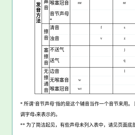
鼻
喉塞冠音
mr
nr
发
音
音
音节声母
方
*
法
清音
f
s
擦
音
浊音
v
z
不送气
j
塞
擦
送气
q
音
无
边音
l
擦
无喉塞音
w
通
喉塞冠音
wr
音
*
所谓‘音节声母’指的是这个辅音当作一个音节来用。
调字母
来表示的。
z
**
为了简洁起见，有些
声母未列入表中，请见页面底