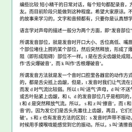
编些比较 短小精干的日常对话，每个短句都配录音，
友。而目前阶段只能做到这种程度。希望大家原谅。
的故事来学习的，文字和音频都有，只要你是认真想学
语言学对声母的描述一般分为两个方面，即“发音部位”
所谓发音部位，就是发音时开口大小、舌位高低、嘴唇圆展
个部位堵住上腭的某个部位，然后突然释放，形成了爆
阻（即形成阻碍）部位不一样。t 是在舌尖齿龈处成阻，而
作‘舌尖爆破音’，而 k 叫作‘舌根爆破音’。
所谓发音方法就是发一个音时口腔里各器官的动作方式。如
的，都是舌尖抵上齿龈，但是，t 发音时我们让气流
而发 d 时气流比较弱。所以 t 叫‘送气’声母，d 叫‘不送
或舌叶贴紧上齿龈，和 t、d 的发音部位几乎是相同
t 和 d 是突然释放气流。所以， s 和 z 叫‘擦音’，而 t
音’的，因为发它们是舌头先塞住上齿龈，再且，它们位
破’。s 和 z 也有发音方法的区别：s 发音时声带不振
时候用手摸喉咙能感觉到它的振动。所以，s 叫‘清擦音’，