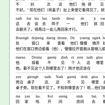
不
好.
次
这
他们
拖
得
见
不好。” 现在他们（将盖子）扯上来使它看得见了，
naih
bai
lax
bai.
Jaenh
dreuz
de
ji
va
这
去
谈
去
阵子
一
他们
就
回
去聊天了。得再过一会儿再回来才行。
Bruengh
dojueng
daeng
dromz.
De
yraeng
ngiek
b
处
窗口
来
查看
他们
慢慢
微开
他们在窗口旁边偷看（他），慢慢拉开窗扇从窗缝儿
maenz.
Dromz
gaemj
druh
ei
zern
naih
giou
他.
探看
不
见
个
人
这
哪里
他。看不见这个人到哪里去了！刚才他还坐在
yen
gierngh
naih.
Naih
gaemj
druh
giou
b
旁边
桌子
这.
这
不
见
哪里
桌子旁。现在看不见了，不知到哪里去了！呃....他们
ma
yan
las.
Kei
soeng
niuk
bai.
Y
回
家
啦.
开
间
房间
去.