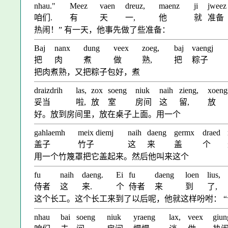
nhau."
Meez
vaen
dreuz,
maenz
ji
jweez
咱们.
有
天
一,
他
就
准备
热闹！” 有一天，他事先做了些准备：
Baj
nanx
dung
veex
zoeg,
baj
vaengj
把
肉
煮
做
熟,
把
粽子
把肉煮熟，又把粽子包好，煮
draizdrih
las,
zox
soeng
niuk
naih
zieng,
xoeng
妥当
啦,
放
室
房间
这
留,
放
好。放到房间里，放在桌子上面。用一个
gahlaemh
meix diemj
naih
daeng
germx
draed
盖子
竹子
这
来
盖
个
用一个竹篾罩把它盖起来。然后他叫来这个
fu
naih
daeng.
Ei
fu
daeng
loen
lius,
侍者
这
来.
个
侍者
来
到
了,
这个长工。这个长工来到了以后呢，他就这样吩咐： “
nhau
bai
soeng
niuk
yraeng
lax,
veex
giun