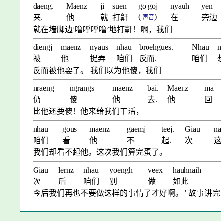
daeng.
Maenz
ji
suen
gojgoj
nyauh
yen
(
)
来.
他
就
打鼾
在
旁边
声音
就在墙脚边‘噜呼呼噜’地打鼾！啊，我们
diengj
maenz
nyaus
nhau
broehgues.
Nhau
n
被
他
捉弄
咱们
反而.
咱们
反而被他耍了。 我们以为他傻，我们
nraeng
ngrangs
maenz
bai.
Maenz
ma
仍
傻
他
去.
他
回
比他还要傻！他来给我们干活，
nhau
gous
maenz
gaemj
teej.
Giau
na
咱们
看
他
不
起.
次
我们却看不起他。这次我们算完蛋了。
Giau
lernz
nhau
yoengh
veex
hauhnaih
次
后
咱们
别
做
如此
今后我们再也不要做这样的事情了才好啊。” 故事讲完