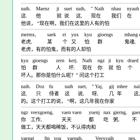
naih.
Maenz
ji
suet
naih,
" Naih
nhau
nyauh
这.
他
就
说
这,
现在
我们
在
他说， “现在啊，我们在这里的人有的怕
mermx,
saek
ei
yux
kyu
gioengs
mhang c
老虎,
某
个
又
怕
群
鬼魂,
老虎，有的怕鬼，而有的人却怕
kyu
gioengs
zern
kerj.
Naih
ngz
ji
kyu
draed
怕
群
人
坏.
现在
你
就
怕
个
坏人。那你是怕什么呢？” 问这个打工
naih.
Doz
fu
naih
suet,
" Yaj,
gij
mhee
nai
这.
只
侍者
这
说,
呀,
几
年
这,
的。这个打工的说， “啊，这几年我在你家
ngz
veexgoeng,
vaen vaen
yuenj
nax
gierng,
gae
你
工作,
天天
都
吃
粥,
不
做工，天天都喝稀饭，不认得肉和
vaengj
fin
you
yaengh.
Veexyaih
nes,