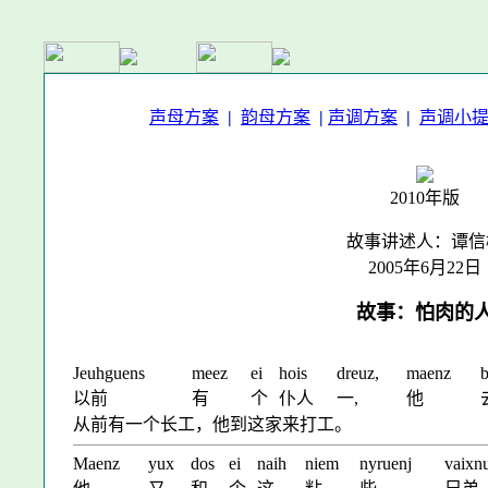
声母方案
|
韵母方案
|
声调方案
|
声调小
2010年版
故事讲述人：谭信
2005年6月22日
故事：怕肉的
Jeuhguens
meez
ei
hois
dreuz,
maenz
b
以前
有
个
仆人
一,
他
从前有一个长工，他到这家来打工。
Maenz
yux
dos
ei
naih
niem
nyruenj
vaixn