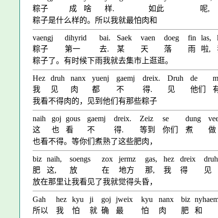
粽子
成
啥
样.
如此
呢,
粽子是什么样的。所以我就最怕肉和
vaengj
dihyrid
bai.
Saek
vaen
doeg
fin
las,
粽子
第一
去.
某
天
落
雨
啦,
粽子了。有时候下雨我就去集市上逛逛。
Hez
druh
nanx
yuenj
gaemj
dreix.
Druh
de
m
我
见
肉
都
不
得.
见
他们
我看不得肉的，见到他们有那些粽子
naih
goj
gous
gaemj
dreix.
Zeiz
se
dung
ve
这
也
看
不
得.
等到
你们
煮
做
也看不得。等你们煮熟了这些肥肉，
biz
naih,
soengs
zox
jermz
gas,
hez
dreix
druh
肥
这,
放
在
地方
那,
我
得
见
放在那里让我看见了我就觉得头昏，
Gah
hez
kyu
ji
goj
jweix
kyu
nanx
biz
nyhaem
所以
我
怕
就
确
最
怕
肉
肥
和