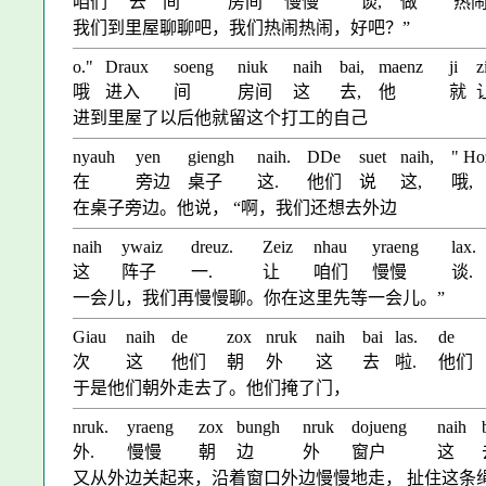
咱们
去
间
房间
慢慢
谈,
做
热
我们到里屋聊聊吧，我们热闹热闹，好吧？”
o."
Draux
soeng
niuk
naih
bai,
maenz
ji
z
哦
进入
间
房间
这
去,
他
就
进到里屋了以后他就留这个打工的自己
nyauh
yen
giengh
naih.
DDe
suet
naih,
" Ho
在
旁边
桌子
这.
他们
说
这,
哦,
在桌子旁边。他说， “啊，我们还想去外边
naih
ywaiz
dreuz.
Zeiz
nhau
yraeng
lax.
这
阵子
一.
让
咱们
慢慢
谈.
一会儿，我们再慢慢聊。你在这里先等一会儿。”
Giau
naih
de
zox
nruk
naih
bai
las.
de
次
这
他们
朝
外
这
去
啦.
他们
于是他们朝外走去了。他们掩了门，
nruk.
yraeng
zox
bungh
nruk
dojueng
naih
外.
慢慢
朝
边
外
窗户
这
又从外边关起来，沿着窗口外边慢慢地走， 扯住这条