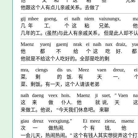
他
又
和
个
这
粘
些
兄弟
他跟这个人有点儿亲戚关系。去做了
gij
mhee
goeng,
ei
naih
niem
vaixnungx,
ma
几
年
工,
个
这
粘
兄弟,
他
几年的工。(虽然)与此人有亲戚关系， 但是此人却不
Maenz
yuenj
gaemj
nrak
ei
naih
nax
draiz,
yu
他
都
不
给
个
这
吃
好.
都
他就是不给这个人吃好的。全部是吃的剩
mra,
ciengs
dis
us.
Meez
vaen
dreuz,
ei
菜,
剩
的
饭.
有
天
一,
菜、剩饭。有一天，这个人请该老弟
naih
daeng
veex
hois.
Maenz
ji
suet,
" Vaen
na
这
来
做
仆人.
他
就
说,
天
这
来做工。他说， “今天我们休息吧。 来聊
giau
dreuz
veexgiung."
Ei
meez
zienz,
maenz
次
一
做热闹.
个
有
钱,
他
一会儿天，热闹热闹。” 这个有钱人其实想捉弄这个