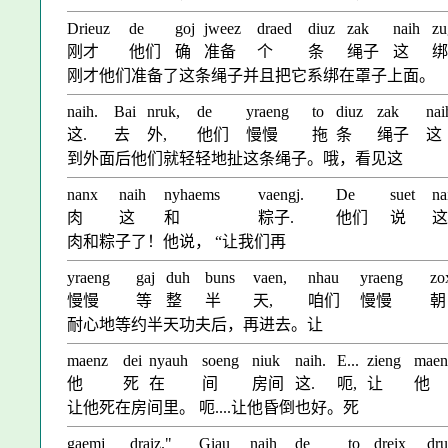
Drieuz
de
goj
jweez
draed
diuz
zak
naih
zu
刚才
他们
确
准备
个
条
绳子
这
绑
刚才他们准备了这条绳子并且把它系绑在罩子上面。
naih.
Bai
nruk,
de
yraeng
to
diuz
zak
nai
这.
去
外,
他们
慢慢
拖
条
绳子
这
到外面后他们就轻轻地扯这条绳子。哦，看见这
nanx
naih
nyhaems
vaengj.
De
suet
na
肉
这
和
粽子.
他们
说
这
肉和粽子了！他说， “让我们再
yraeng
gaj
duh
buns
vaen,
nhau
yraeng
zo
慢慢
等
整
半
天,
咱们
慢慢
朝
耐心地等约半天功夫后，再进去。让
maenz
dei
nyauh
soeng
niuk
naih.
E...
zieng
maen
他
死
在
间
房间
这.
呃,
让
他
让他死在房间里。 呃....让他昏倒也好。死
gaemj
draiz."
Giau
naih
de
to
dreix
dr