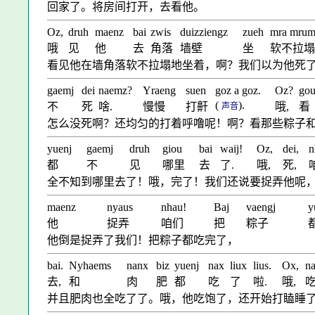
回家了。将房间打开，去看他。
Oz,
druh
maenz
bai
zwis
duizziengz
zueh
mra mrum
哦
见
他
去
角落
墙壁
坐
软不拉塌
看见他在墙角落软不拉塌地坐着，啊？我们以为他死
gaemj
dei
naemz?
Yraeng
suen
goz a goz.
Oz?
gou
(
).
不
死
啥.
慢慢
打鼾
哦,
看
声音
怎么没死啊？还均匀的打着呼噜呢！啊？看那些粽子
yuenj
gaemj
druh
giou
bai
waij!
Oz,
dei,
n
都
不
见
哪里
去
了.
哦,
死,
全不知到哪里去了！哦，完了！我们还说要捉弄他呢
maenz
nyaus
nhau!
Baj
vaengj
y
他
捉弄
咱们
把
粽子
他倒是捉弄了我们！把粽子都吃完了，
bai.
Nyhaems
nanx
biz
yuenj
nax
liux
lius.
Ox,
n
去,
和
肉
肥
都
吃
了
啦.
哦,
并且肥肉也全吃了了。哦，他吃饱了，还开始打瞌睡