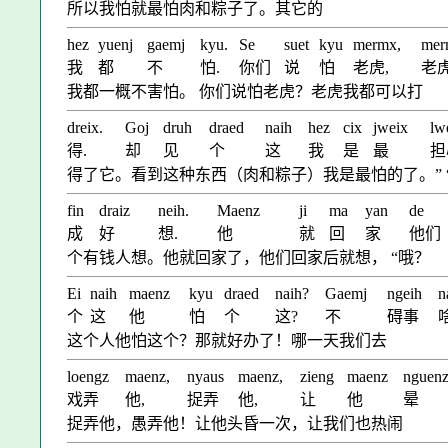
所以我怕就最怕肉和粽子了。其它的
hez
yuenj
gaemj
kyu.
Se
suet
kyu
mermx,
mer
我
都
不
怕.
你们
说
怕
老虎,
老
我都一概不害怕。 你们说怕老虎？老虎我都可以打
dreix.
Goj
druh
draed
naih
hez
cix
jweix
lw
得.
却
见
个
这
我
是
最
担
得了它。看到这种东西（肉和粽子）我是最怕的了。” “
fin
draiz
neih.
Maenz
ji
ma
yan
de
成
好
想.
他
就
回
家
他们
个有钱人想。他就回家了，他们回家后就想， “哦？
Ei
naih
maenz
kyu
draed
naih?
Gaemj
ngeih
n
个
这
他
怕
个
这?
不
碍事
这个人他怕这个？那就好办了！哪一天我们去
loengz
maenz,
nyaus
maenz,
zieng
maenz
nguen
戏弄
他,
捉弄
他,
让
他
晕
捉弄他，愚弄他！让他头昏一次，让我们也热闹