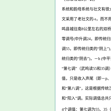
系统和韵母系统与壮文有很
文采用了老壮文的
-s
，而不
鸣县城往南8公里左右的双
零调号(中升调24，即传统归类
调55，即传统归类的“阴上”)
统归类的“阴去”)，－h (
“第七调”（武鸣读55和35
值，只是收入声尾（即－p、
和“第八调”，这是根据传统
和“阳入”调。实际调值总
4个调值：第七调为55、35（如