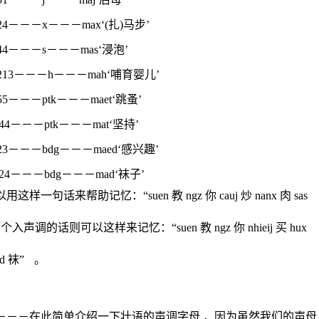
－－－x－－－max‘(扎)马步’
44－－－
s
－－－ma
s
‘浸泡’
13－－－h－－－mah‘哺育婴儿’
－－－ptk－－－maet‘跳蚤’
4－－－ptk－－－mat‘坚持’
－－－bdg－－－maed‘感兴趣’
4－－－bdg－－－mad‘袜子’
一句话来帮助记忆：“suen 教 ngz 你 cauj 炒 nanx 肉 sas
声调的话则可以这样来记忆：“suen 教 ngz 你 nhieij 买 hux
ad 袜”
。
－－－在此简单介绍一下壮语的声调字母 ，因为虽然我们的声母