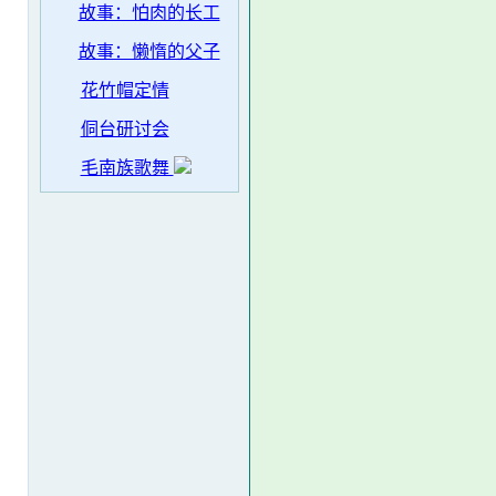
故事：怕肉的长工
故事：懒惰的父子
花竹帽定情
侗台研讨会
毛南族歌舞