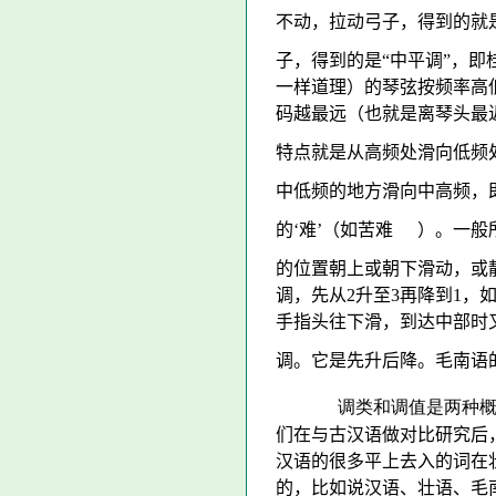
不动，拉动弓子，得到的就是
子，得到的是“中平调”，即桂
一样道理）的琴弦按频率高
码越最远（也就是离琴头最
特点就是从高频处滑向低频处）
中低频的地方滑向中高频，即毛南
的‘难’（如苦难
）。一般所
的位置朝上或朝下滑动，或静
调，先从2升至3再降到1
手指头往下滑，到达中部时又
调。它是先升后降。毛南语的另
调类和调值是两种概念，前
们在与古汉语做对比研究后
汉语的很多平上去入的词在
的，比如说汉语、壮语、毛南