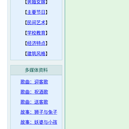
【
男婚女嫁
】
【
主要节日
】
【
民间艺术
】
【
学校教育
】
【
经济特点
】
【
建筑风格
】
多媒体资料
歌曲：迎客歌
歌曲：祝酒歌
歌曲：送客歌
故事：狮子与兔子
故事：妖婆与小孩