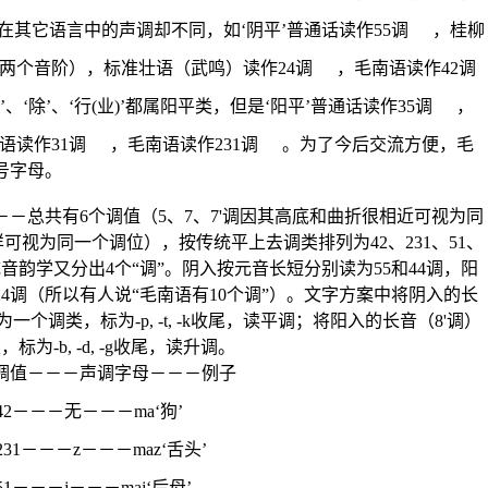
在其它语言中的声调却不同，如‘阴平’普通话读作55调
，桂柳
两个音阶），标准壮语（武鸣）读作24调
，毛南语读作42调
、‘除’、‘行(业)’都属阳平类，但是‘阳平’普通话读作35调
，
语读作31调
，毛南语读作231调
。为了今后交流方便，毛
号字母。
－总共有6个调值（5、7、7'调因其高底和曲折很相近可视为同
样可视为同一个调位），按传统平上去调类排列为42、231、51、
传统音韵学又分出4个“调”。阴入按元音长短分别读为55和44调，阳
24调（所以有人说“毛南语有10个调”）。文字方案中将阴入的长
一个调类，标为-p, -t, -k收尾，读平调；将阳入的长音（8'调）
为-b, -d, -g收尾，读升调。
调值－－－声调字母－－－例子
2－－－无－－－ma‘狗’
31－－－z－－－maz‘舌头’
1－－－j－－－maj‘后母’