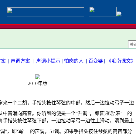
方案
|
声调方案
|
声调小提示
|
怕肉的人
|
百变婆
|
《毛南课文》
2010年版
拿来一个二胡，手指头按住琴弦的中部，然后一边拉动弓子一边
中音滑向高音。你听到的便是一个“升调”，即普通话‘麻’
的
是将手指头按住琴弦下部，一边拉动琴弓一边往上滑动，滑到最上
”，即‘骂’
的声调，51调。如果手指头按住琴弦的高音部分