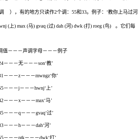
2调
），有的地方只读作2个调：55和33。例子：‘教你上马过河
wnj (上) max (马) gva
q
(过) dah (河) dwk (打) roeg (鸟)
。它们每
调值－－－声调字母－－－例子
4－－－无－－－son‘教’
1－－－z－－－mwngz‘你’
－－－j－－－hwnj‘上’
2－－－x－－－max‘马’
－－－q－－－gvaq‘过’
3－－－h－－－dah‘河’
－－－ptk－－－dwk‘打’