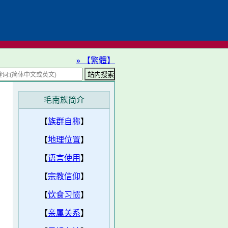
»
【繁體】
毛南族简介
【
族群自称
】
【
地理位置
】
【
语言使用
】
【
宗教信仰
】
【
饮食习惯
】
【
亲属关系
】