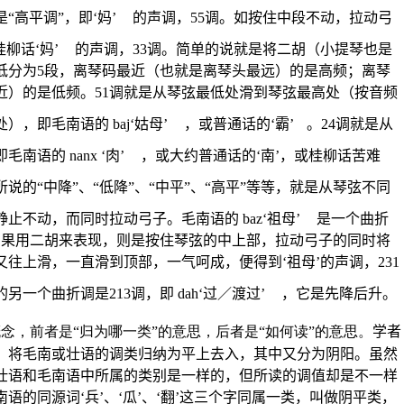
“高平调”，即‘妈’
的声调，55调。如按住中段不动，拉动弓
柳话‘妈’
的声调，33调。简单的说就是将二胡（小提琴也是
低分为5段，离琴码最近（也就是离琴头最远）的是高频；离琴
近）的是低频。51调就是从琴弦最低处滑到琴弦最高处（按音频
，即毛南语的 baj‘姑母’
，或普通话的‘霸’
。24调就是从
语的 nanx ‘肉’
，或大约普通话的‘南’，或桂柳话苦难
说的“中降”、“低降”、“中平”、“高平”等等，就是从琴弦不同
止不动，而同时拉动弓子。毛南语的 baz‘祖母’
是一个曲折
，如果用二胡来表现，则是按住琴弦的中上部，拉动弓子的同时将
往上滑，一直滑到顶部，一气呵成，便得到‘祖母’的声调，231
一个曲折调是213调，即 dah‘过／渡过’
，它是先降后升。
者是“归为哪一类”的意思，后者是“如何读”的意思。
学者
，将毛南或壮语的调类归纳为平上去入，其中又分为阴阳。虽然
壮语和毛南语中所属的类别是一样的，但所读的调值却是不一样
语的同源词‘兵’、‘瓜’、‘翻’这三个字同属一类，叫做阴平类，