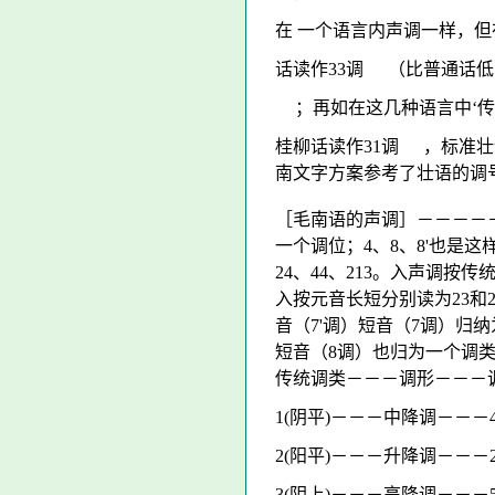
在 一个语言内声调一样，但
话读作33调
（比普通话低
；再如在这几种语言中‘传’
桂柳话读作31调
，标准壮
南文字方案参考了壮语的调
［毛南语的声调］－－－－－
一个调位；4、8、8'也是这
24、44、213。入声调按
入按元音长短分别读为23和
音（7'调）短音（7调）归纳为
短音（8调）也归为一个调类，标
传统调类－－－调形－－－
1(阴平)－－－中降调－－－4
2(阳平)－－－升降调－－－2
3(阴上)－－－高降调－－－5