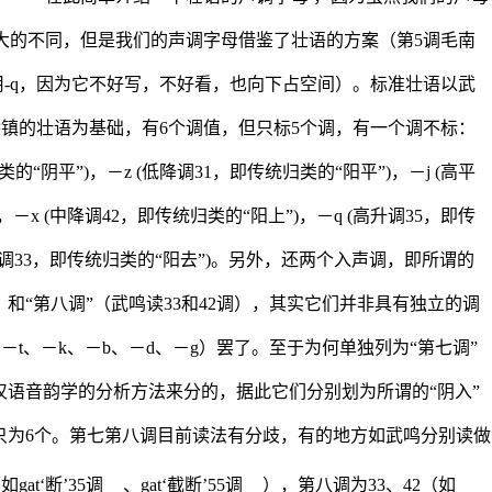
大的不同，但是我们的声调字母借鉴了壮语的方案（第5调毛南
用
-q
，因为它不好写，不好看，也向下占空间）。标准壮语以武
桥镇的壮语为基础，有6个调值，但只标5个调，有一个调不标：
的“阴平”)，－z (低降调31，即传统归类的“阳平”)，－j (高平
，－x (中降调42，即传统归类的“阳上”)，－
q
(高升调35，即传
中平调33，即传统归类的“阳去”)。另外，还两个入声调，即所谓的
调）和“第八调”（武鸣读33和42调），其实它们并非具有独立的调
－t、－k、－b、－d、－g）罢了。至于为何单独列为“第七调”
汉语音韵学的分析方法来分的，据此它们分别划为所谓的“阴入”
共只为6个。第七第八调目前读法有分歧，有的地方如武鸣分别读做
gat‘断’35调
、gat‘截断’55调
），第八调为33、42（如