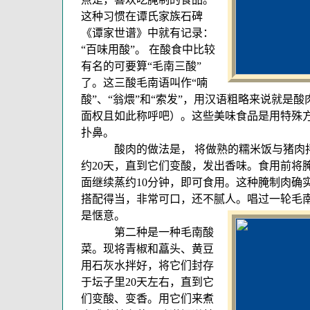
这种习惯在谭氏家族石碑
《谭家世谱》中就有记录：
“百味用酸”。 在酸食中比较
有名的可要算“毛南三酸”
了。这三酸毛南语叫作“喃
酸”、“翁煨”和“索发”，用汉语粗略来说就是
面权且如此称呼吧）。这些美味食品是用特殊
扑鼻。
酸肉的做法是， 将做熟的糯米饭与猪肉拌
约20天，直到它们变酸，发出香味。食用前将
面继续蒸约10分钟，即可食用。这种腌制肉确
搭配得当，非常可口，还不腻人。唱过一轮毛
是惬意。
第二种是一种毛南酸
菜。现将青椒和藠头、黄豆
用石灰水拌好，将它们封存
于坛子里20天左右，直到它
们变酸、变香。用它们来煮