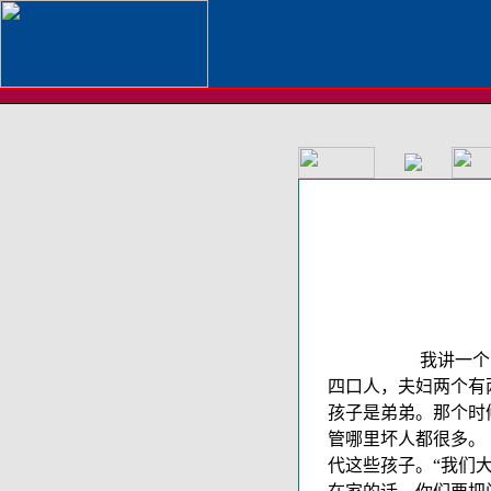
我讲一个百
四口人，夫妇两个有
孩子是弟弟。那个时
管哪里坏人都很多。
代这些孩子。“我们