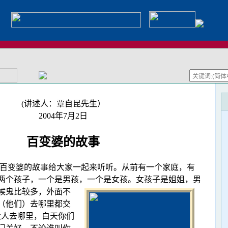
(讲述人：覃自昆先生）
2004年7月2日
百变婆的故事
变婆的故事给大家一起来听听。从前有一个家庭，有
两个孩子，一个是男孩，一个是女孩。女孩子是姐姐，
男
候鬼比较多，外面不
（他们）去哪里都交
大人去哪里，白天你们