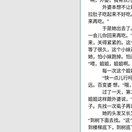
“啊，外婆，我有点
外婆本想不让她去
拉肚子吃起来不好吃
来再吃。”
于是她出去了。“
一会儿你回来再吃。
来，关得紧紧的。这
等了很久，这个小妹
她，怕小妹跑掉。怕
“喂，姐姐，姐姐啊。
每一次这个姐姐都
“快一点儿行吗？
远。百变婆 想，“
过了一天，第二天
姐姐这样跟外婆说，
子。先找一次虱子再
她的头发又长又乱
“到树下面去找。”
到楼梯底下，到树底