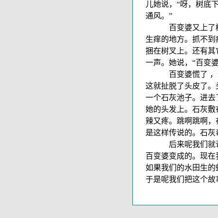
儿她说，“呀，树底
通风。”
百变婆又上了树上
生痒的地方。抓不到
捆在树叉上。还有其
一声。她说，“百变
百变婆慌了 ，怕等
这就扯脱了头皮了。
一个石灰池子。进去
她的头发上。石灰敷
辣又疼。跳啊跳啊，
是这样传说的。石灰
后来呢我们就说....
百变婆变成的。现在
如果我们的水田生的
于是呢我们把这个故