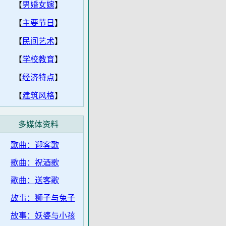
【
男婚女嫁
】
【
主要节日
】
【
民间艺术
】
【
学校教育
】
【
经济特点
】
【
建筑风格
】
多媒体资料
歌曲：迎客歌
歌曲：祝酒歌
歌曲：送客歌
故事：狮子与兔子
故事：妖婆与小孩