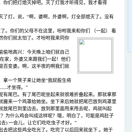
。你们把灯熄灭掉吧。灭了灯我才听得见，我才看得
灯，说，“啊，婆啊，外婆啊，灯全部熄灭了。没有
你们的父母不在这里，吩咐我来和你们 （一起） 看
然
你们就太怕了。才吩咐我来同你
地高兴：今天晚上咱们就自己
不在家，外婆又来跟我们一起！他们
是百变婆。啊，这半夜的啊我们就
一个凳子来让她坐“我屁股生疮
....才坐得。”
尾巴。有了尾巴呢坐起来就很难折叠起来。那就拿那
就搬来一个鸡罩给她坐。坐下来后她就把尾巴放到鸡罩里
就放尾巴到里边去。放到那里面甩来甩去呢，鸡就叫起
哎？为什么鸡会叫成这样呢？哦，明白了，可能是鸡肚子
出去) 一会儿，让它们吃吃虫子才好。”
把这些鸡全吃光了。吃完了以后回来就坐下 。她于