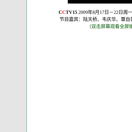
C
C
TV15
2009年8月17日－22日
节目嘉宾：陆天桥、韦庆华、覃自
（双击屏幕观看全屏