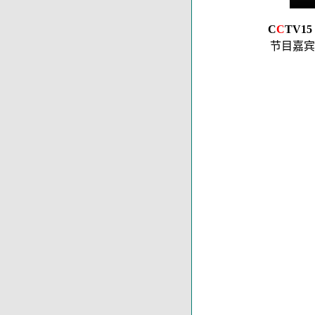
C
C
TV15
节目嘉宾