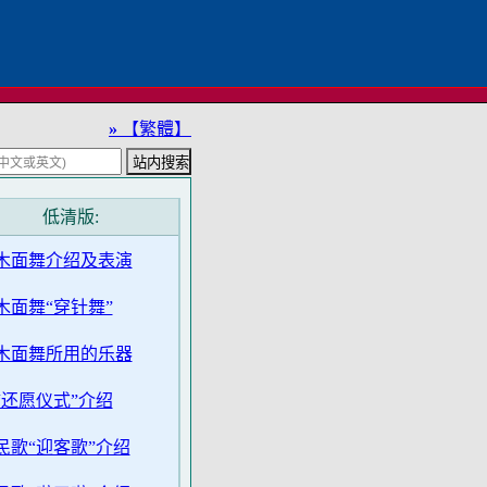
»
【繁體】
低清版:
木面舞介绍及表演
木面舞“穿针舞”
木面舞所用的乐器
“还愿仪式”介绍
民歌“迎客歌”介绍