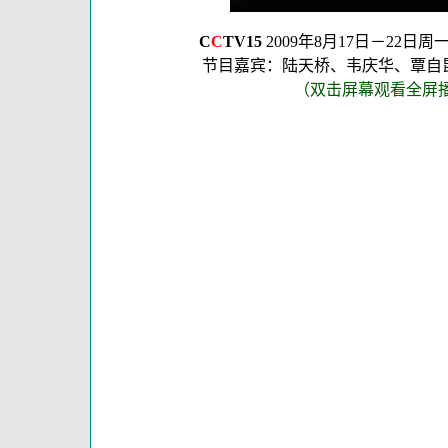
C
C
TV15
2009年8月17日－22日
节目嘉宾：陆天桥、韦庆华、覃自
（双击屏幕观看全屏