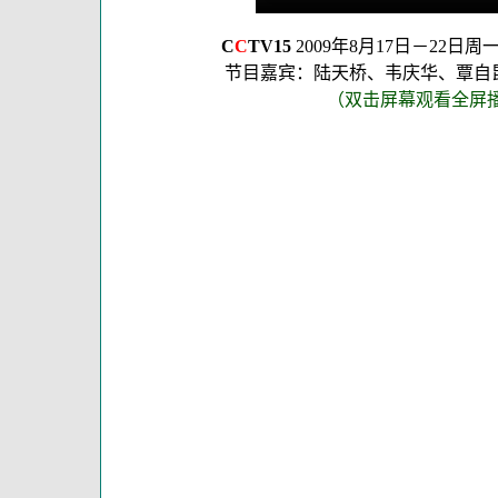
C
C
TV15
2009年8月17日－22日
节目嘉宾：陆天桥、韦庆华、覃自
（双击屏幕观看全屏