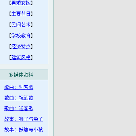
【
男婚女嫁
】
【
主要节日
】
【
民间艺术
】
【
学校教育
】
【
经济特点
】
【
建筑风格
】
多媒体资料
歌曲：迎客歌
歌曲：祝酒歌
歌曲：送客歌
故事：狮子与兔子
故事：妖婆与小孩