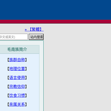
»
【繁體】
毛南族简介
【
族群自称
】
【
地理位置
】
【
语言使用
】
【
宗教信仰
】
【
饮食习惯
】
【
亲属关系
】