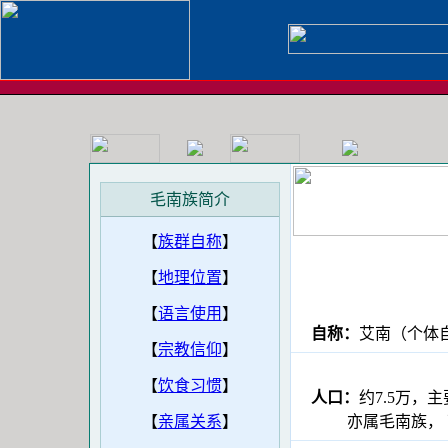
毛南族简介
【
族群自称
】
【
地理位置
】
【
语言使用
】
自称：
艾南（个
【
宗教信仰
】
【
饮食习惯
】
人口：
约7.5万
【
亲属关系
】
亦属毛南族， 可称