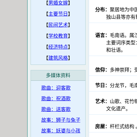
【
男婚女嫁
】
分布：
聚居地为中
【
主要节日
】
独山县等亦有较密
【
民间艺术
】
语言：
毛南语。属
【
学校教育
】
主要词序类型：主
【
经济特点
】
和壮语。
【
建筑风格
】
信仰：
多神崇拜；
多媒体资料
节日：
分龙节，毛
歌曲：迎客歌
歌曲：祝酒歌
艺术：
山歌、花竹
文化遗产。
歌曲：送客歌
故事：狮子与兔子
房屋：
杆栏式结构 
故事：妖婆与小孩