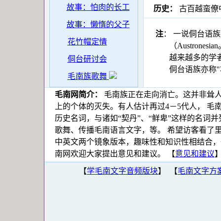
故事：怕肉的长工
历史：
古百越蛮僚中
故事：懒惰的父子
注
： 一说侗台语族
花竹帽定情
（Austronesian。
越来越多的学者认为侗
侗台研讨会
侗台语族亦称"壮
毛南族歌舞
毛南网简介：
毛南族正在走向消亡。这并非耸人
上的个体的灭失。有人估计再过4－5代人， 毛
历史名词，与诸如“契丹”、“鲜卑”这样的名词
歌舞、传播毛南语言文字，等。 希望访客看了
中英文两个镜象版本，趣味性和知识性相结合，
南网欢迎大家提出意见和建议。
【
意见和建议
【
学毛南文字音频版块
】 【
毛南文字方