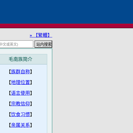
»
【繁體】
毛南族简介
【
族群自称
】
【
地理位置
】
【
语言使用
】
【
宗教信仰
】
【
饮食习惯
】
【
亲属关系
】