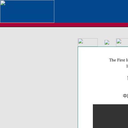
The First 
中