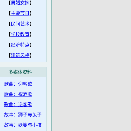
【
男婚女嫁
】
【
主要节日
】
【
民间艺术
】
【
学校教育
】
【
经济特点
】
【
建筑风格
】
多媒体资料
歌曲：迎客歌
歌曲：祝酒歌
歌曲：送客歌
故事：狮子与兔子
故事：妖婆与小孩