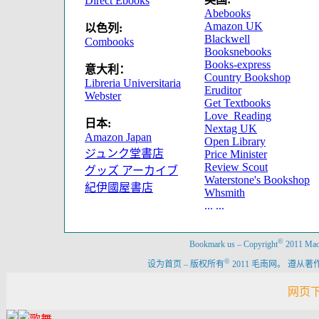
Direct Ebooks
Abebooks
Amazon UK
以色列:
Blackwell
Combooks
Booksnebooks
Books-express
意大利：
Country Bookshop
Libreria Universitaria
Eruditor
Webster
Get Textbooks
Love_Reading
日本:
Nextag UK
Amazon Japan
Open Library
ジュンク堂書店
Price Minister
Review Scout
グッズ アーカイブ
Waterstone's Bookshop
紀伊國屋書店
Whsmith
... ...
©
Bookmark us
–
Copyright
2011 Maon
©
设为首页
–
版权所有
2011 毛南网。 遵
网页下载