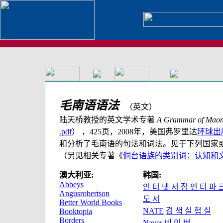
毛南语语法
（英文）
陆天桥教授的英文学术专著
A Grammar of Mao
.pdf
） ，425页，2008年，美国弗罗里达
环球出
和分析了毛南语的句法和词法。见于下列国家
（另见相关专著《
侗台语族的类别词：认知和
澳大利亚:
韩国:
Abbeys
인 터 넷 서 점 인 터 파 
Angusrobertson
도 서
Better World Books
NATE
검 색 실 험 실
Booktopia
Borders
Naver
네 이 버