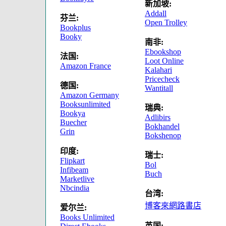
新加坡:
Addall
芬兰:
Open Trolley
Bookplus
Booky
南非:
Ebookshop
法国:
Loot Online
Amazon France
Kalahari
Pricecheck
德国:
Wantitall
Amazon Germany
Booksunlimited
瑞典:
Bookya
Adlibirs
Buecher
Bokhandel
Grin
Bokshenop
印度:
瑞士:
Flipkart
Bol
Infibeam
Buch
Marketlive
Nbcindia
台湾:
博客來網路書店
爱尔兰:
Books Unlimited
英国: