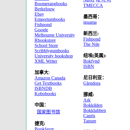
Boomerangbooks
TMECCA
Berkelouw
Ebay
墨西哥：
Emporiumbooks
iguama
Fishpond
Google
新西兰:
Melbourne University
Fishpond
Rbookstore
The Nile
School Store
Scribblygumbooks
纽埃(英属):
University bookshop
XML Writer
Bokfynd
ISBN
加拿大
:
尼日利亚：
Amazon Canada
Get Textbooks
Glendora
ISBNDB
Kobobooks
挪威:
Ark
中国：
Bokkilden
Bokklubben
国家图书馆
Capris
Tanum
捷克:
Bookfayre